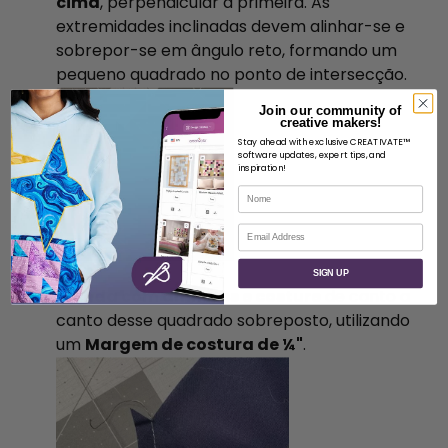
cima
, perpendicular à primeira. As
extremidades inclinadas devem alinhar-se e
sobrepor-se em ângulo reto, formando um
pequeno quadrado no ponto de intersecção.
Join our community of
creative makers!
Stay ahead with exclusive CREATIVATE™
software updates, expert tips, and
inspiration!
Nome
Correio eletrónico
SIGN UP
Prenda com alfinetes e costure
de canto a
canto desse quadrado sobreposto, utilizando
um
Margem de costura de ¼"
.