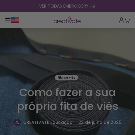
saltar para o conteúdo
VER TODAS EMBROIDERY
Alternar entre navegação principal
Carr
Fita de viés
Como fazer a sua
própria fita de viés
.
CREATIVATE Educação
22 de julho de 2025