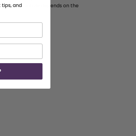
 tips, and
 of the buttonhole depends on the
P