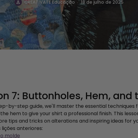
.
CREATIVATE Educação
18 de julho de 2025
on 7: Buttonholes, Hem, and t
tep-by-step guide, we'll master the essential techniques 
the hem to give your shirt a professional finish. This les
e tips and tricks on alterations and inspiring ideas for 
 lições anteriores:
r o molde