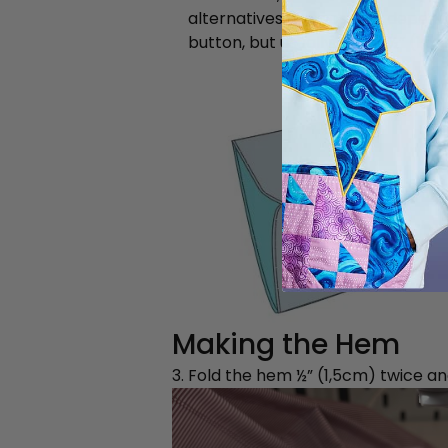
alternatives are possible depend
button, but usually about ½” (1,5
Making the Hem
3. Fold the hem ½” (1,5cm) twice and