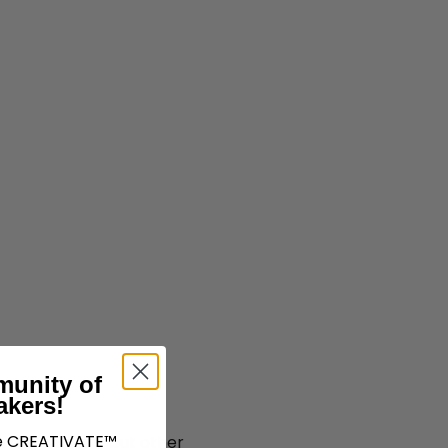
munity of
akers!
ve CREATIVATE™
n the centers, but other