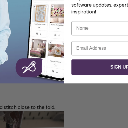
software updates, expert
ing on style or if the edges are rounded. The placement
inspiration!
cm) from the edge is best. See image below:
Nome
Correio eletrónico
SIGN U
 stitch close to the fold.