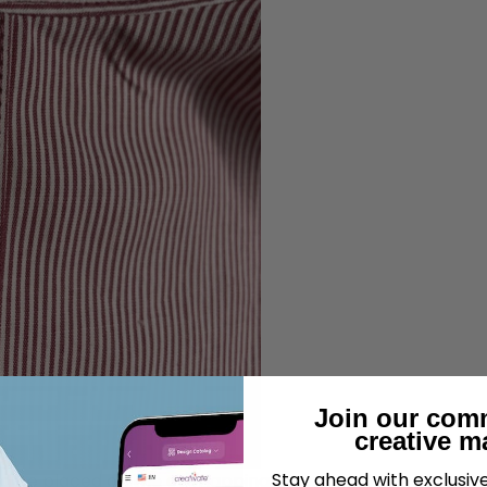
Join our com
creative m
Stay ahead with exclusi
d be placed on the overlapping part. It could be placed i