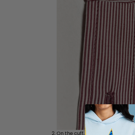
On the cuff, the buttonhole shoul