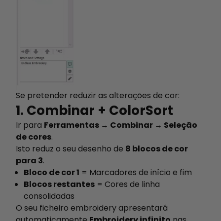
Se pretender reduzir as alterações de cor:
1. Combinar + ColorSort
Ir para
Ferramentas → Combinar → Seleção
de cores
.
Isto reduz o seu desenho de
8 blocos de cor
para 3
.
Bloco de cor 1
= Marcadores de início e fim
Blocos restantes
= Cores de linha
consolidadas
O seu ficheiro embroidery apresentará
automaticamente
Embroidery infinito
nas