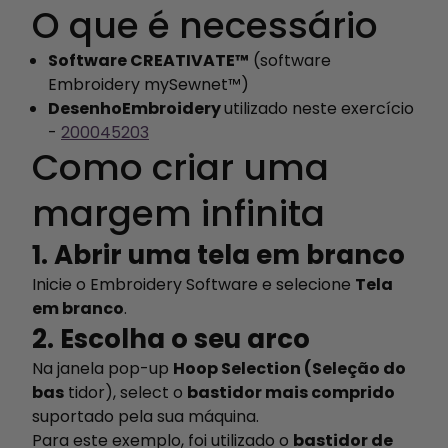
O que é necessário
Software CREATIVATE™
(software
Embroidery mySewnet™)
DesenhoEmbroidery
utilizado neste exercício
-
200045203
Como criar uma
margem infinita
1. Abrir uma tela em branco
Inicie o Embroidery Software e selecione
Tela
em branco
.
2. Escolha o seu arco
Na janela pop-up
Hoop Selection (Seleção do
bas
tidor), select o
bastidor mais comprido
suportado pela sua máquina.
Para este exemplo, foi utilizado o
bastidor de