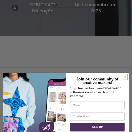
CREATIVATE
14 de novembro de
.
Educação
2025
Join our community of
creative makers!
Stay ahead with exclusive CREATIVATE™
software updates, expert tips, and
inspiration!
SOBRE
Nome
Sobre a SVP Worldwide
Correio eletrónico
Contacto
SIGN UP