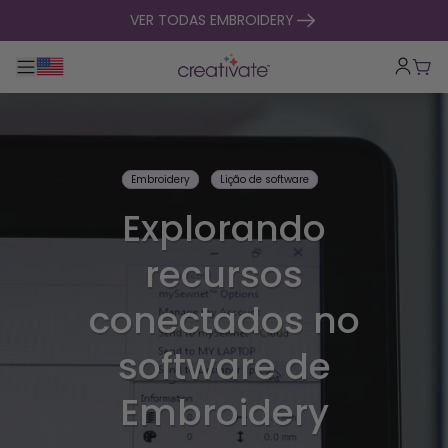
saltar para o conteúdo
VER TODAS EMBROIDERY
Alternar entre navegação principal
Carr
Embroidery
Lição de software
Explorando
recursos
conectados no
software de
Embroidery