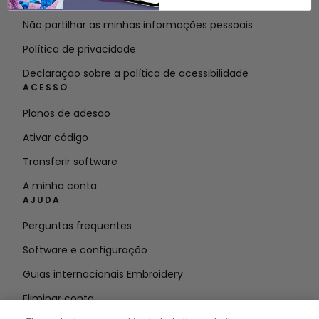
Termos do serviço
Não partilhar as minhas informações pessoais
Política de privacidade
Declaração sobre a política de acessibilidade
ACESSO
Planos de adesão
Ativar código
Transferir software
A minha conta
AJUDA
Perguntas frequentes
Software e configuração
Guias internacionais Embroidery
Eliminar conta
MANTENHA-SE INFORMADO