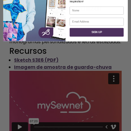
inspiration!
Assinar ou personalizar
Nome
obras de arte
Correio eletrónico
Bordar a sua própria
assinatura
ou utilizar a
SIGN UP
funcionalidade
Caligrafia
para criar
monogramas personalizados e letras estilizadas.
Recursos
Sketch S3E6 (PDF)
Imagem de amostra de guarda-chuva