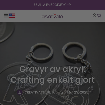
hoppa till innehåll
SE ALLA EMBROIDERY
Toggle huvudnavigering
Vag
Gravyr av akryl:
Crafting enkelt gjort
.
CREATIVATE Utbildning
Maj 23, 2025