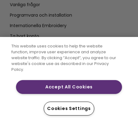
Vanliga frågor
Programvara och installation
Internationella Embroidery
Ta bort konto
HÅLL DIG UPPDATERAD
This website uses cookies to help the website
function, improve user experience and analyze
Ange e-
website traffic. By clicking “Accept“, you agree to our
website's cookie use as described in our Privacy
postadress
Policy.
Accept All Cookies
CREATIVATE MYSEWNET är varumärken som tillhör
Singer Sourcing Limited LLC. © 2026 Singer Sourcing
Limited LLC eller dess dotterbolag. Alla rättigheter
Cookies Settings
förbehållna.