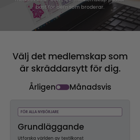
bäst för dem som broderar.
Välj det medlemskap som
är skräddarsytt för dig.
Årligen
Månadsvis
FÖR ALLA NYBÖRJARE
Grundläggande
Utforska världen av textilkonst