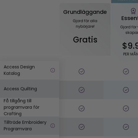
Grundläggande
Essent
Gjord för alla
nybörjare!
Gjord för 
skapar
Gratis
$9.
PER MÅ
Access Design
Katalog
Access Quilting
Få tillgång till
programvara för
Crafting
Tillträde Embroidery
Programvara