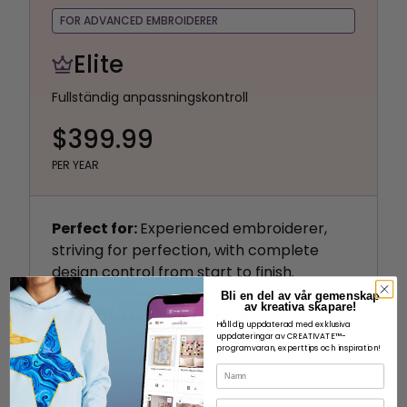
FOR ADVANCED EMBROIDERER
Elite
Fullständig anpassningskontroll
$399.99
PER YEAR
Perfect for:
Experienced embroiderer,
striving for perfection, with complete
design control from start to finish.
------------------------
Bli en del av vår gemenskap
av kreativa skapare!
Alla Extra funktioner plus:
Håll dig uppdaterad med exklusiva
Digitalisering av Embroidery
uppdateringar av CREATIVATE™-
programvaran, experttips och inspiration!
Editor för Embroidery
Namn
Avancerat Embroidery Utsmyckning
Embroidery Korsstygn
E-post