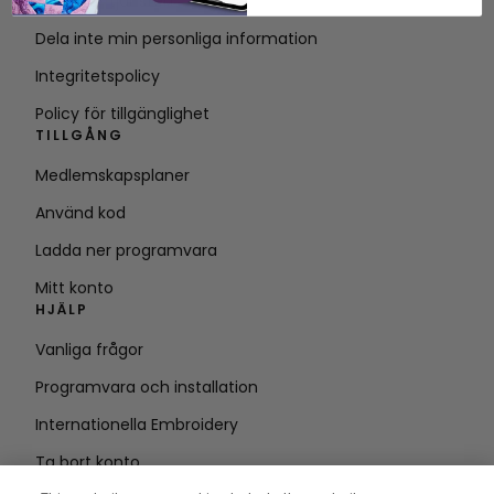
Villkor för tjänsten
Dela inte min personliga information
Integritetspolicy
Policy för tillgänglighet
TILLGÅNG
Medlemskapsplaner
Använd kod
Ladda ner programvara
Mitt konto
HJÄLP
Vanliga frågor
Programvara och installation
Internationella Embroidery
Ta bort konto
HÅLL DIG UPPDATERAD