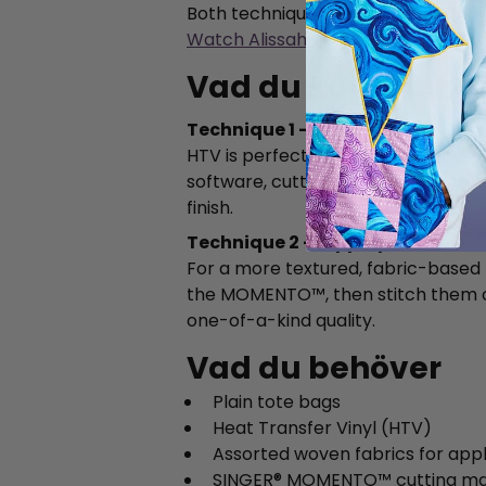
Both techniques are beginner-frien
Watch Alissah's Full Tutorial
Vad du kommer att
Technique 1 — Heat Transfer Vin
HTV is perfect for bold, vibrant d
software, cutting it precisely with
finish.
Technique 2 — Appliqué
For a more textured, fabric-based l
the MOMENTO™, then stitch them ont
one-of-a-kind quality.
Vad du behöver
Plain tote bags
Heat Transfer Vinyl (HTV)
Assorted woven fabrics for app
SINGER® MOMENTO™ cutting ma