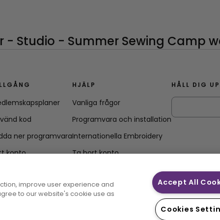
ILLGÅNG
HJÄLP
HÅLL DIG U
dlemskapsplaner
Vanliga frågor
vänd kod
Programvara och installation
dda ner programvara
Internationella Embroidery
tt konto
Ta bort konto
Accept All Coo
unction, improve user experience and
 agree to our website's cookie use as
Cookies Setti