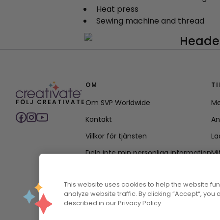
Heat press
Sewing machine and thread
OM
T
FÖLJ CREATIVATE
Om SVP Worldwide
Me
Kontakt
An
Villkor för tjänsten
La
Dela inte min personliga information
Mi
Integritetspolicy
This website uses cookies to help the website f
Policy för tillgänglighet
analyze website traffic. By clicking “Accept“, you
described in our Privacy Policy.