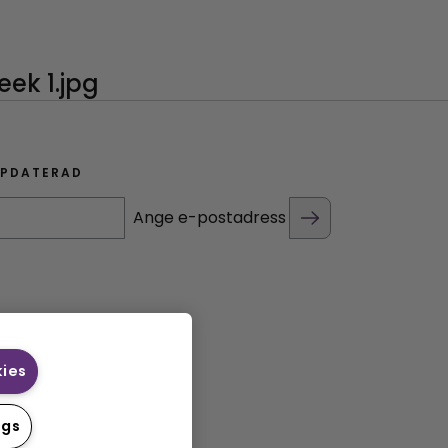
PPDATERAD
Ange e-postadress
kies
ngs