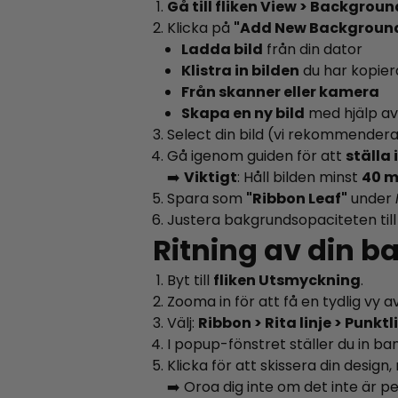
Gå till fliken View > Backgrou
Klicka på
"Add New Backgroun
Ladda bild
från din dator
Klistra in bilden
du har kopier
Från skanner eller kamera
Skapa en ny bild
med hjälp av
Select din bild (vi rekommender
Gå igenom guiden för att
ställa 
➡️
Viktigt
: Håll bilden minst
40 m
Spara som
"Ribbon Leaf"
under
Justera bakgrundsopaciteten til
Ritning av din b
Byt till
fliken Utsmyckning
.
Zooma in för att få en tydlig vy a
Välj:
Ribbon > Rita linje > Punktl
I popup-fönstret ställer du in ban
Klicka för att skissera din design
➡️ Oroa dig inte om det inte är p