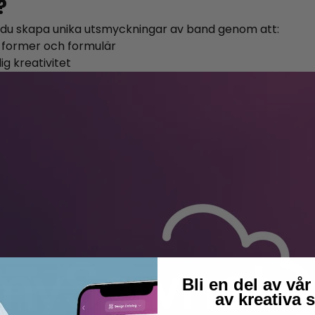
?
du skapa unika utsmyckningar av band genom att:
ga former och formulär
lig kreativitet
Bli en del av v
av kreativa 