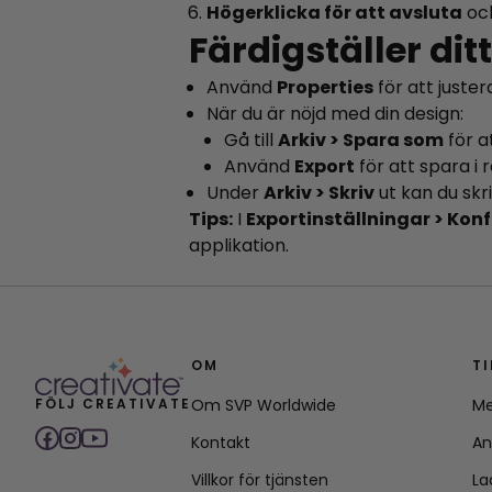
Högerklicka för att avsluta
och
Färdigställer dit
Använd
Properties
för att juste
När du är nöjd med din design:
Gå till
Arkiv > Spara som
för a
Använd
Export
för att spara i 
Under
Arkiv > Skriv
ut kan du skri
Tips:
I
Exportinställningar > Kon
applikation.
OM
T
FÖLJ CREATIVATE
Om SVP Worldwide
Me
Kontakt
An
Villkor för tjänsten
La