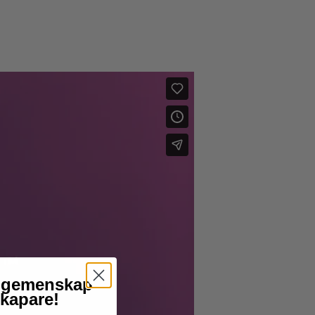
år gemenskap
skapare!