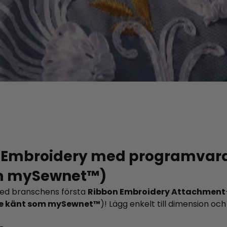
a Embroidery med programvar
om mySewnet™)
 med branschens första
Ribbon Embroidery Attachment
re känt som mySewnet™
)! Lägg enkelt till dimension oc