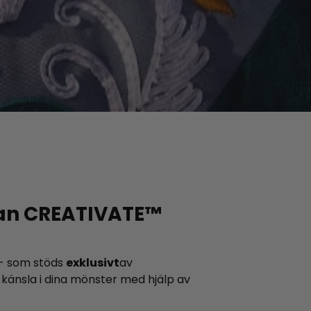
an CREATIVATE™
- som stöds
exklusivt
av
h känsla i dina mönster med hjälp av