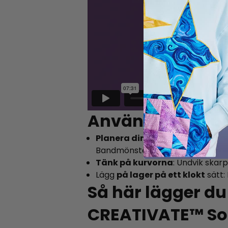
Användbara tips
Planera din väg
: Använd kontinu
Bandmönster kan inte delas.
Tänk på kurvorna
: Undvik skar
Lägg
på lager på ett klokt
sätt:
Så här lägger du
CREATIVATE™ So