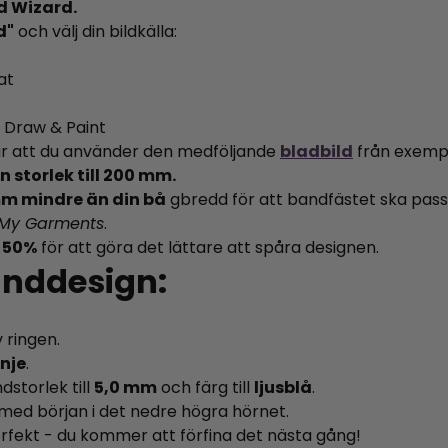
nd Wizard.
d"
och välj din bildkälla:
at
 Draw & Paint
ar att du använder den medföljande
bladbild
från exempe
in storlek till 200 mm.
m mindre än din bå
gbredd för att bandfästet ska passa
My Garments
.
l
50%
för att göra det lättare att spåra designen.
anddesign:
v ringen.
inje
.
dstorlek till
5,0 mm
och färg till
ljusblå
.
, med början i det nedre högra hörnet.
erfekt - du kommer att förfina det nästa gång!