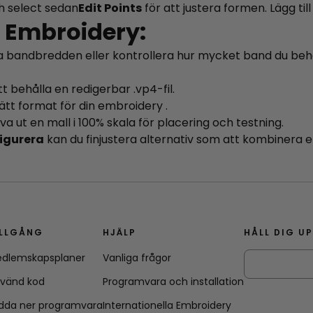
 select sedan
Edit Points
för att justera formen. Lägg til
t Embroidery:
ra bandbredden eller kontrollera hur mycket band du beh
tt behålla en redigerbar .vp4-fil.
rätt format för din embroidery .
va ut en mall i 100% skala för placering och testning.
figurera
kan du finjustera alternativ som att kombinera e
ILLGÅNG
HJÄLP
HÅLL DIG U
dlemskapsplaner
Vanliga frågor
vänd kod
Programvara och installation
dda ner programvara
Internationella Embroidery