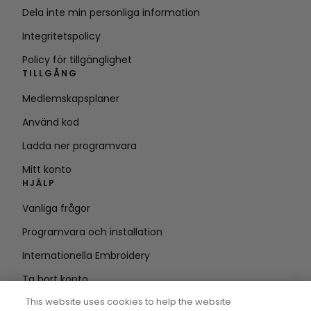
Dela inte min personliga information
Integritetspolicy
Policy för tillgänglighet
TILLGÅNG
Medlemskapsplaner
Använd kod
Ladda ner programvara
Mitt konto
HJÄLP
Vanliga frågor
Programvara och installation
Internationella Embroidery
Ta bort konto
HÅLL DIG UPPDATERAD
This website uses cookies to help the website