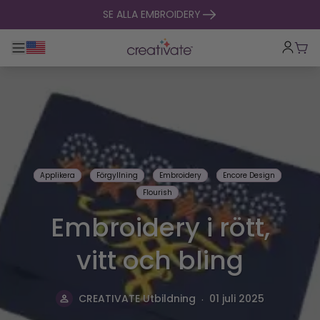
hoppa till innehåll
SE ALLA EMBROIDERY
Toggle huvudnavigering
Vag
Applikera
Förgyllning
Embroidery
Encore Design
Flourish
Embroidery i rött,
vitt och bling
.
CREATIVATE Utbildning
01 juli 2025