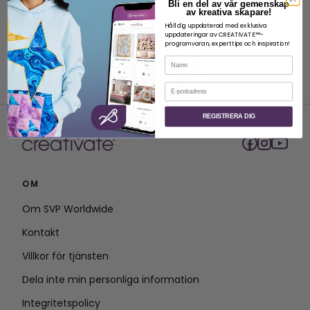
Bli en del av vår gemenskap
av kreativa skapare!
Håll dig uppdaterad med exklusiva
uppdateringar av CREATIVATE™-
programvaran, experttips och inspiration!
Namn
E-post
REGISTRERA DIG
OM
Om SVP Worldwide
Kontakt
Villkor för tjänsten
Dela inte min personliga information
Integritetspolicy