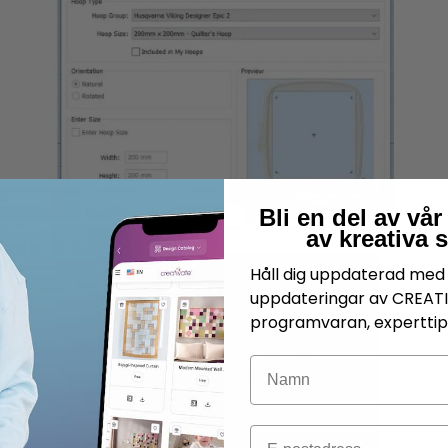
Bli en del av v
av kreativa 
Håll dig uppdaterad med 
uppdateringar av CREAT
programvaran, experttips
Namn
E-post