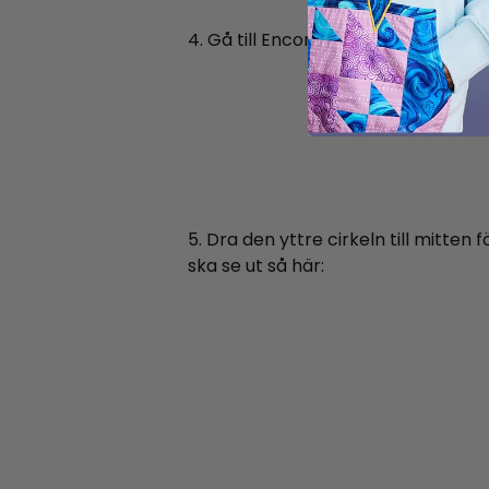
4. Gå till Encore, select 8 upprepn
5. Dra den yttre cirkeln till mitte
ska se ut så här: