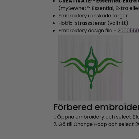
CREATIVATE™ Essential, Extra el
(mySewnet™ Essential, Extra eller 
Embroidery i önskade färger
Hotfix-strassstenar (valfritt)
Embroidery design file -
2000550
Förbered embroide
1. Öppna embroidery och select Bl
2. Gå till Change Hoop och select 