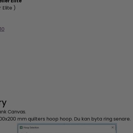
ler Elite
Elite )
10
ry
ank Canvas.
200x200 mm quilters hoop hoop. Du kan byta ring senare.