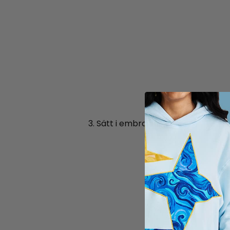
3. Sätt i embroidery .