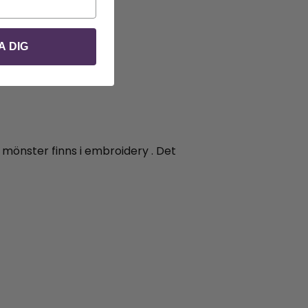
A DIG
a mönster finns i embroidery . Det