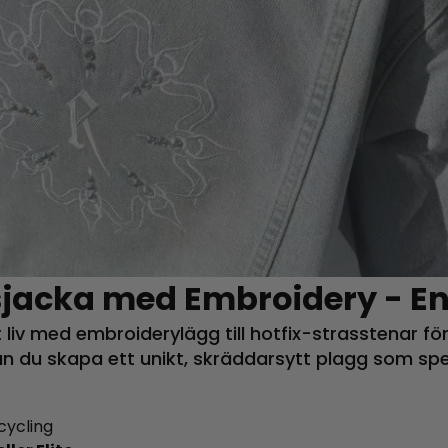
sjacka med Embroidery - E
iv med embroiderylägg till hotfix-strasstenar för
 du skapa ett unikt, skräddarsytt plagg som spegl
cycling