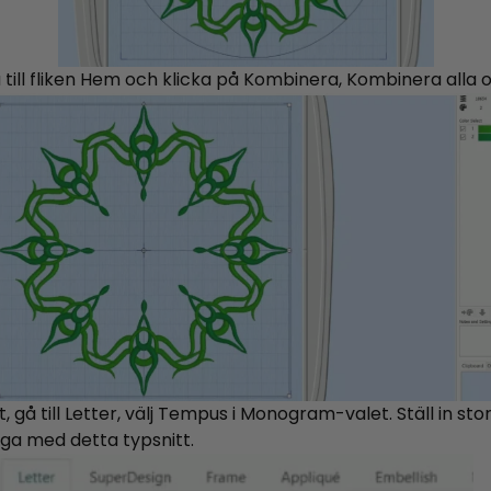
Gå till fliken Hem och klicka på Kombinera, Kombinera alla
, gå till Letter, välj Tempus i Monogram-valet. Ställ in st
iga med detta typsnitt.