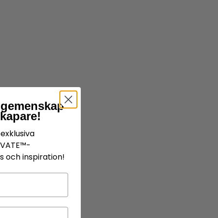
år gemenskap
skapare!
exklusiva
IVATE™-
 och inspiration!