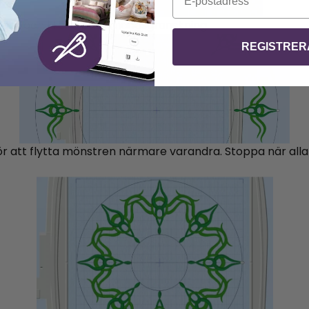
ingar och klicka på förhandsgranskning.
REGISTRER
n för att flytta mönstren närmare varandra. Stoppa när all