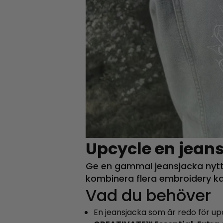
Upcycle en jean
Ge en gammal jeansjacka nytt l
kombinera flera embroidery kan
Vad du behöver
En jeansjacka som är redo för up