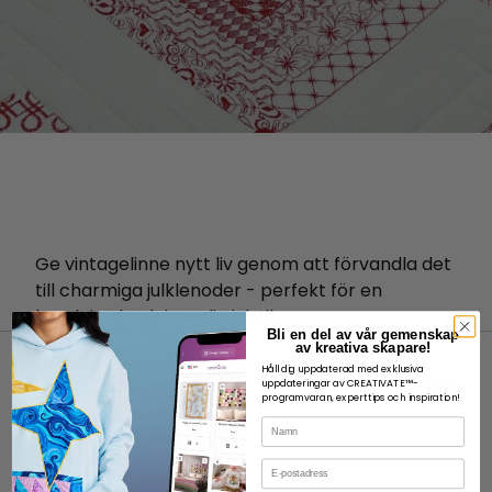
Ge vintagelinne nytt liv genom att förvandla det
till charmiga julklenoder - perfekt för en
handgjord och innerlig julstil.
Bli en del av vår gemenskap
av kreativa skapare!
Håll dig uppdaterad med exklusiva
uppdateringar av CREATIVATE™-
programvaran, experttips och inspiration!
Namn
OM
E-post