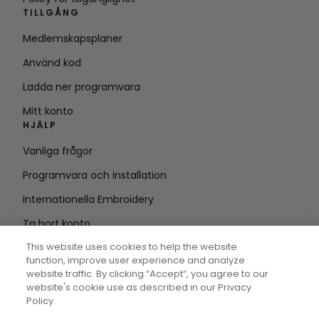
TILLGÅNG
Medlemskapsplaner
Använd kod
Ladda ner programvara
Mitt konto
HJÄLP
Vanliga frågor
Programvara och installation
Internationella Embroidery
Ta bort konto
HÅLL DIG UPPDATERAD
This website uses cookies to help the website
function, improve user experience and analyze
Ange e-
website traffic. By clicking “Accept“, you agree to our
website's cookie use as described in our Privacy
postadress
Policy.