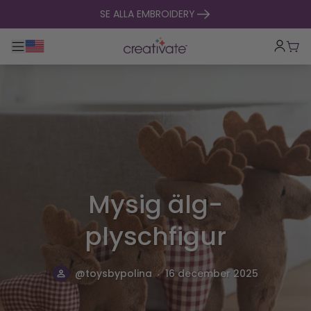
hoppa till innehåll
SE ALLA EMBROIDERY
Toggle huvudnavigering
Vag
Mysig älg-
plyschfigur
.
@toysbypolina
16 december 2025