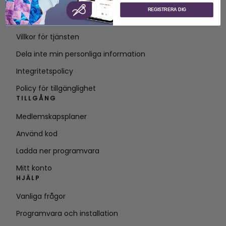
Om SVP Worldwide
REGISTRERA DIG
Kontakt
Villkor för tjänsten
Dela inte min personliga information
Integritetspolicy
Policy för tillgänglighet
TILLGÅNG
Medlemskapsplaner
Använd kod
Ladda ner programvara
Mitt konto
HJÄLP
Vanliga frågor
Programvara och installation