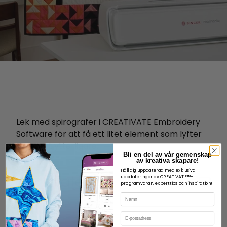
Lek med spirografer i CREATIVATE Embroidery
Software för att få ett litet element som lyfter
din konst ytterligare.
Bli en del av vår gemenskap
av kreativa skapare!
Håll dig uppdaterad med exklusiva
uppdateringar av CREATIVATE™-
programvaran, experttips och inspiration!
Namn
OM
E-post