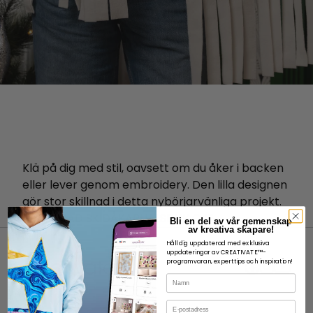
Klä på dig med stil, oavsett om du åker i backen
eller lever genom embroidery. Den lilla designen
gör stor skillnad i detta nybörjarvänliga projekt.
BRODERAD SKIDÅKARHALSDUK OJE
Bli en del av vår gemenskap
av kreativa skapare!
Håll dig uppdaterad med exklusiva
uppdateringar av CREATIVATE™-
programvaran, experttips och inspiration!
Namn
E-post
OM