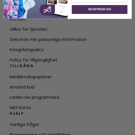
Om SVP Worldwide
REGISTRERA DIG
Kontakt
Villkor för tjänsten
Dela inte min personliga information
Integritetspolicy
Policy för tillgänglighet
TILLGÅNG
Medlemskapsplaner
Använd kod
Ladda ner programvara
Mitt konto
HJÄLP
Vanliga frågor
Programvara och installation