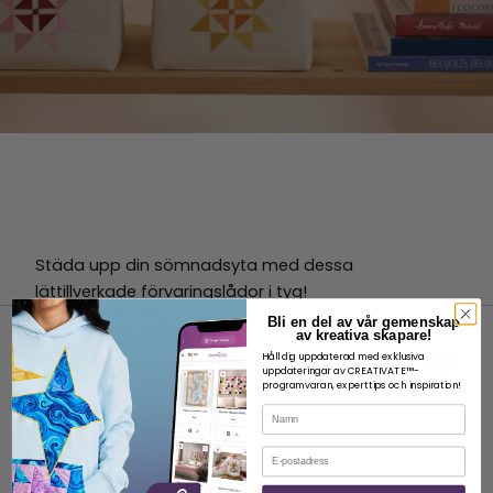
Städa upp din sömnadsyta med dessa
lättillverkade förvaringslådor i tyg!
Bli en del av vår gemenskap
av kreativa skapare!
Håll dig uppdaterad med exklusiva
uppdateringar av CREATIVATE™-
programvaran, experttips och inspiration!
Namn
OM
E-post
Om SVP Worldwide