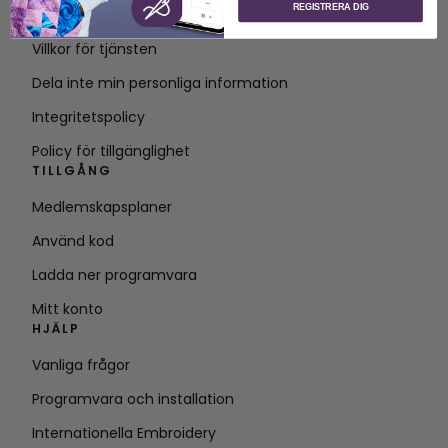
REGISTRERA DIG
Kontakt
Villkor för tjänsten
Dela inte min personliga information
Integritetspolicy
Policy för tillgänglighet
TILLGÅNG
Medlemskapsplaner
Använd kod
Ladda ner programvara
Mitt konto
HJÄLP
Vanliga frågor
Programvara och installation
Internationella Embroidery