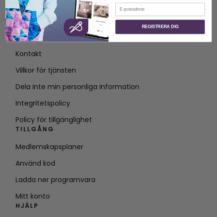
E-post
OM
REGISTRERA DIG
Om SVP Worldwide
Kontakt
Villkor för tjänsten
Dela inte min personliga information
Integritetspolicy
Policy för tillgänglighet
TILLGÅNG
Medlemskapsplaner
Använd kod
Ladda ner programvara
Mitt konto
HJÄLP