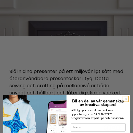
Slå in dina presenter på ett miljövänligt sätt med
återanvändbara presentaskar i tyg! Detta
sewing och crafting på mellannivå är både
snyggt och hållbart och låter dig skapa vackert
sydda askar som kan ges bort och
Bli en del av vår gemenskap
av kreativa skapare!
återanvändas år efter år.
Håll dig uppdaterad med exklusiva
uppdateringar av CREATIVATE™-
programvaran, experttips och inspiration!
Namn