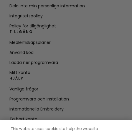
Dela inte min personliga information
Integritetspolicy
Policy för tillgänglighet
TILLGÅNG
Medlemskapsplaner
Använd kod
Ladda ner programvara
Mitt konto
HJÄLP
Vanliga frågor
Programvara och installation
Internationella Embroidery
Ta bort konto
HÅLL DIG UPPDATERAD
This website uses cookies to help the website