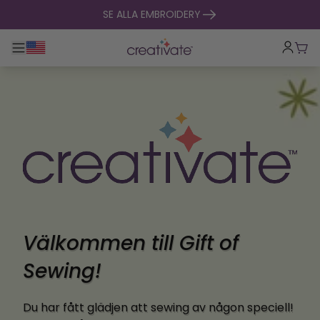
hoppa till innehåll
SE ALLA EMBROIDERY
Toggle huvudnavigering
Vag
Välkommen till Gift of
Sewing!
Du har fått glädjen att sewing av någon speciell!