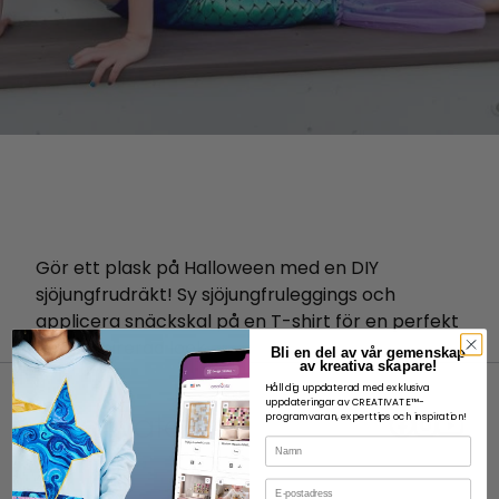
Gör ett plask på Halloween med en DIY
sjöjungfrudräkt! Sy sjöjungfruleggings och
applicera snäckskal på en T-shirt för en perfekt
havsinspirerad look.
Bli en del av vår gemenskap
av kreativa skapare!
Håll dig uppdaterad med exklusiva
uppdateringar av CREATIVATE™-
programvaran, experttips och inspiration!
Namn
E-post
OM