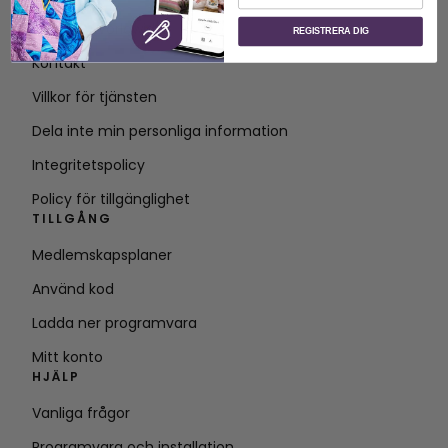
Om SVP Worldwide
REGISTRERA DIG
Kontakt
Villkor för tjänsten
Dela inte min personliga information
Integritetspolicy
Policy för tillgänglighet
TILLGÅNG
Medlemskapsplaner
Använd kod
Ladda ner programvara
Mitt konto
HJÄLP
Vanliga frågor
Programvara och installation