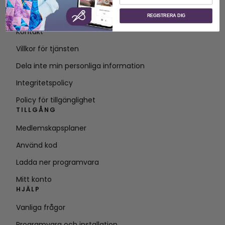
Om SVP Worldwide
REGISTRERA DIG
Kontakt
Villkor för tjänsten
Dela inte min personliga information
Integritetspolicy
Policy för tillgänglighet
TILLGÅNG
Medlemskapsplaner
Använd kod
Ladda ner programvara
Mitt konto
HJÄLP
Vanliga frågor
Programvara och installation