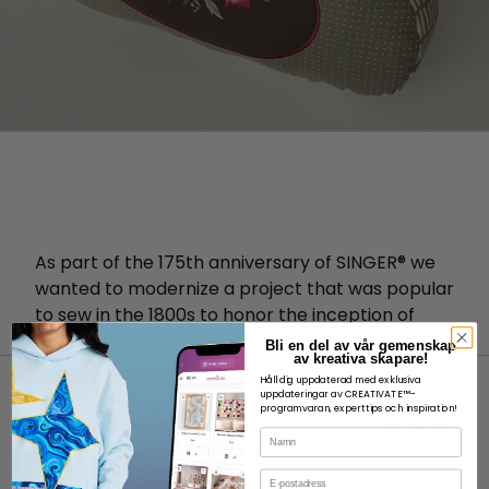
As part of the 175th anniversary of SINGER® we
wanted to modernize a project that was popular
to sew in the 1800s to honor the inception of
Singer in 1851.
Bli en del av vår gemenskap
av kreativa skapare!
Håll dig uppdaterad med exklusiva
uppdateringar av CREATIVATE™-
programvaran, experttips och inspiration!
Namn
E-post
OM