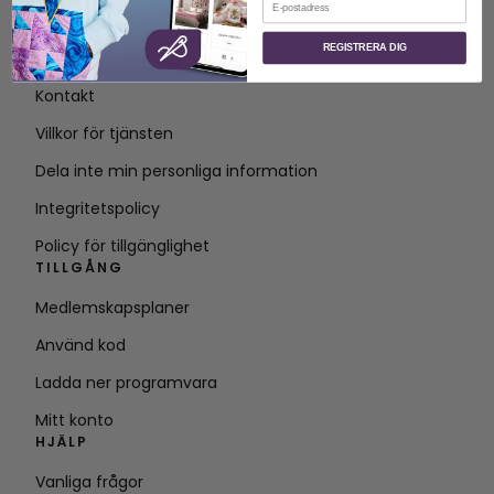
OM
REGISTRERA DIG
Om SVP Worldwide
Kontakt
Villkor för tjänsten
Dela inte min personliga information
Integritetspolicy
Policy för tillgänglighet
TILLGÅNG
Medlemskapsplaner
Använd kod
Ladda ner programvara
Mitt konto
HJÄLP
Vanliga frågor