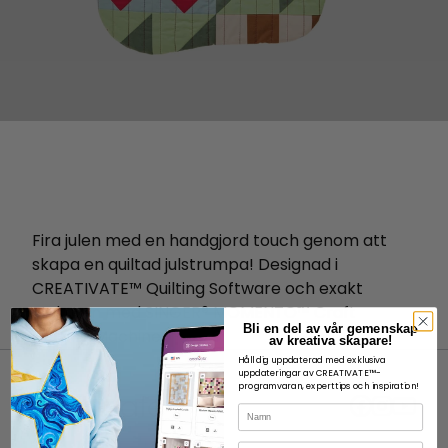
Fira julen med en handgjord touch genom att
skapa en quiltad julstrumpa! Designad i
CREATIVATE™ Quilting Software och exakt
utskuren med SINGER® MOMENTO™ Craft
Bli en del av vår gemenskap
Cutting Machine.
av kreativa skapare!
Håll dig uppdaterad med exklusiva
uppdateringar av CREATIVATE™-
programvaran, experttips och inspiration!
Namn
E-post