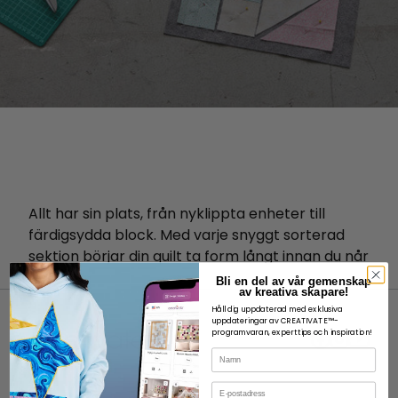
Allt har sin plats, från nyklippta enheter till
färdigsydda block. Med varje snyggt sorterad
sektion börjar din quilt ta form långt innan du når
sewing .
Bli en del av vår gemenskap
av kreativa skapare!
Håll dig uppdaterad med exklusiva
uppdateringar av CREATIVATE™-
programvaran, experttips och inspiration!
Namn
E-post
OM