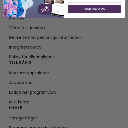
Om SVP Worldwide
REGISTRERA DIG
Kontakt
Villkor för tjänsten
Dela inte min personliga information
Integritetspolicy
Policy för tillgänglighet
TILLGÅNG
Medlemskapsplaner
Använd kod
Ladda ner programvara
Mitt konto
HJÄLP
Vanliga frågor
Programvara och installation