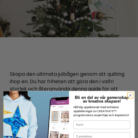
Skapa den ultimata julbågen genom att quilting
ihop en. Du har friheten att göra den i valfri
storlek och återanvända denna guide för att
göra en för alla tillfällen.
Bli en del av vår gemenskap
av kreativa skapare!
Håll dig uppdaterad med exklusiva
uppdateringar av CREATIVATE™-
programvaran, experttips och inspiration!
Namn
E-post
OM