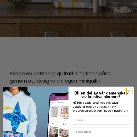
Skapa en personlig quiltad dragkedjepåse
genom att designa din egen miniquilt i
CREATIVATE Quilting .
Bli en del av vår gemenskap
av kreativa skapare!
Håll dig uppdaterad med exklusiva
uppdateringar av CREATIVATE™-
programvaran, experttips och inspiration!
Namn
OM
E-post