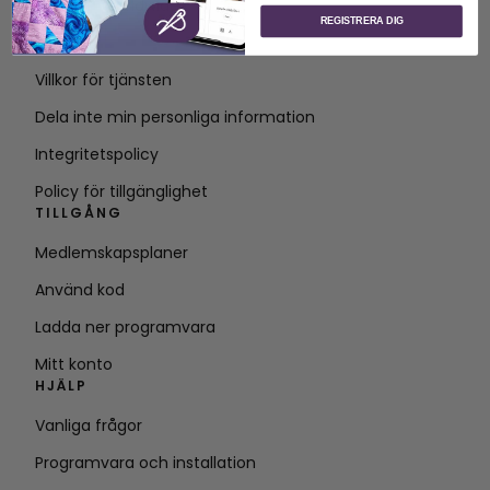
Om SVP Worldwide
REGISTRERA DIG
Kontakt
Villkor för tjänsten
Dela inte min personliga information
Integritetspolicy
Policy för tillgänglighet
TILLGÅNG
Medlemskapsplaner
Använd kod
Ladda ner programvara
Mitt konto
HJÄLP
Vanliga frågor
Programvara och installation