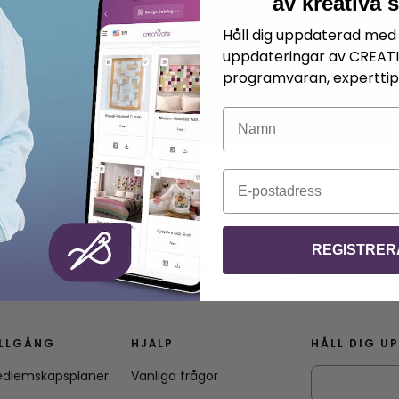
av kreativa 
.
Halle Ellis
Maj 14, 2026
Håll dig uppdaterad med 
uppdateringar av CREAT
programvaran, experttips
Namn
E-post
REGISTRER
gkedja med det här nybörjarvänliga sewing !
ILLGÅNG
HJÄLP
HÅLL DIG U
dlemskapsplaner
Vanliga frågor