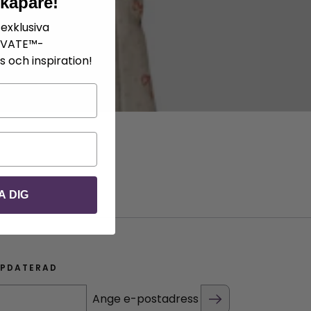
skapare!
exklusiva
IVATE™-
 och inspiration!
A DIG
PPDATERAD
Ange e-postadress