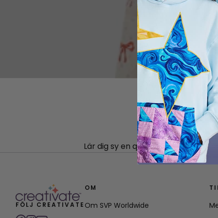
Lär dig sy en quiltad ficka med dra
OM
T
FÖLJ CREATIVATE
Om SVP Worldwide
Me