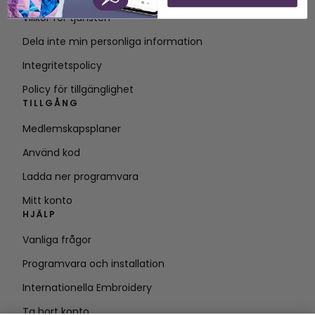
Villkor för tjänsten
Dela inte min personliga information
Integritetspolicy
Policy för tillgänglighet
TILLGÅNG
Medlemskapsplaner
Använd kod
Ladda ner programvara
Mitt konto
HJÄLP
Vanliga frågor
Programvara och installation
Internationella Embroidery
Ta bort konto