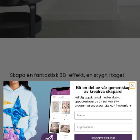
Skapa en fantastisk 3D-effekt, en stygn i taget.
Bli en del av vår gemenskap
av kreativa skapare!
Håll dig uppdaterad med exklusiva
uppdateringar av CREATIVATE™-
programvaran, experttips och inspiration!
Namn
OM
E-post
Om SVP Worldwide
Kontakt
REGISTRERA DIG