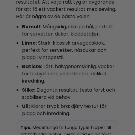
resultatet.
Att välja rätt tyg är avgörande
för att få ett vackert resultat med sewing.
Här är några av de bästa valen:
Bomull:
Mångsidig, skarpa hål, perfekt
för servetter, dukar, kläddetaljer.
Linne:
Stark, klassisk arvegodslook,
perfekt för servetter, näsdukar och
plagg i vintagestil.
Batiste:
Lätt, halvgenomskinlig, vacker
för babykläder, underkläder, delikat
inredning.
Silke:
Eleganta resultat; testa först och
stabilisera vid behov.
Ull:
Klarar tryck bra; djärv textur för
plagg och inredning.
Tips:
Medeltunga till tunga tyger hjälper till
att förhindra rynkor. Testa alltid en bit först.