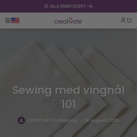
hoppa till innehåll
SE ALLA EMBROIDERY
Toggle huvudnavigering
Vag
Sewing med vingnål
101
.
CREATIVATE Utbildning
28 augusti 2025