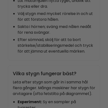
Låt matarhjulen flytta tyget, undvik att
trycka eller dra.
Välj stygn med mycket rörelse in och ut
för att förstora hålen.
Sakta i hörnen; sväng med nålen nedåt
för rena svängar.
Efter sömnad, skölj för att ta bort
stärkelse/stabiliseringsmedel och tryck
för att jämna ut eventuella märken.
Vilka stygn fungerar bäst?
Leta efter stygn som går in i samma hål
flera gånger. Många maskiner har stygn för
arvtagare (ofta fetstilta på diagrammet).
Experiment:
Sy en sampler på
tygrester.