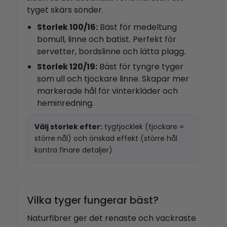
tyget skärs sönder.
Storlek 100/16:
Bäst för medeltung
bomull, linne och batist. Perfekt för
servetter, bordslinne och lätta plagg.
Storlek 120/19:
Bäst för tyngre tyger
som ull och tjockare linne. Skapar mer
markerade hål för vinterkläder och
heminredning.
Välj storlek efter:
tygtjocklek (tjockare =
större nål) och önskad effekt (större hål
kontra finare detaljer).
Vilka tyger fungerar bäst?
Naturfibrer ger det renaste och vackraste