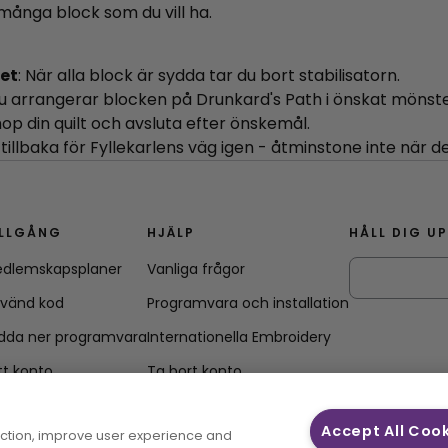
å många block som du vill ha.
let
: När alla block är sydda tar du bort stabilisatorn.
 du arrangerar blocken på Drunkard's Path i önskat mönste
hop din quilt och avsluta efter önskemål.
illbaka för Fyllekarlens väg igen - åtminstone inte när det 
ILLGÅNG
HJÄLP
HÅLL DIG U
dlemskapsplaner
Vanliga frågor
vänd kod
Programvara och installation
dda ner programvara
Internationella Embroidery
tt konto
Ta bort konto
Accept All Coo
unction, improve user experience and