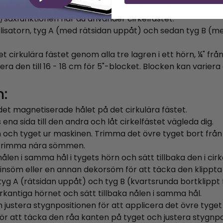
 fliken i hålet på vänster sida av stygnplåten.
-/saxfunktionen när du använder cirkelfästet.
ilisatorn, tyg A (med rätsidan uppåt) och sedan tyg B (me
et cirkulära fästet genom alla tre lagren i ett hörn, ¼" frå
tera den till 16 - 18 cm för 5"-blocket. Blocken kan varie
n:
i det magnetiserade hålet på det cirkulära fästet.
a sida till den andra och låt cirkelfästet vägleda dig.
en och tyget ur maskinen. Trimma det övre tyget bort från
h trimma nära sömmen.
 nålen i samma hål i tygets hörn och sätt tillbaka den i cirk
atinsöm eller en annan dekorsöm för att täcka den klippta
, tyg A (rätsidan uppåt) och tyg B (kvartsrunda bortklipp
rkantiga hörnet och sätt tillbaka nålen i samma hål.
ch justera stygnpositionen för att applicera det övre tyg
för att täcka den råa kanten på tyget och justera stygnpo