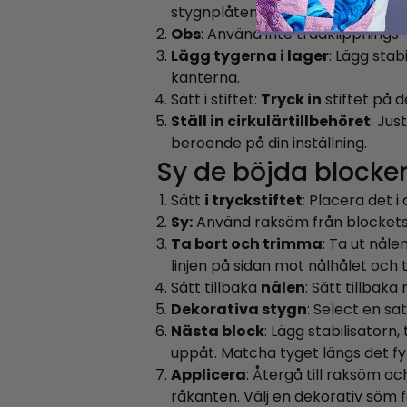
stygnplåten och sedan den vänstra
Obs
: Använd inte trådklippnings
Lägg tygerna i lager
: Lägg stab
kanterna.
Sätt i stiftet:
Tryck in
stiftet på d
Ställ in cirkulärtillbehöret
: Jus
beroende på din inställning.
Sy de böjda blocke
Sätt
i tryckstiftet
: Placera det 
Sy:
Använd raksöm från blockets en
Ta bort och trimma
: Ta ut nål
linjen på sidan mot nålhålet oc
Sätt tillbaka
nålen
: Sätt tillbaka
Dekorativa stygn
: Select en s
Nästa block
: Lägg stabilisatorn
uppåt. Matcha tyget längs det fy
Applicera
: Återgå till raksöm o
råkanten. Välj en dekorativ söm 