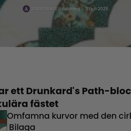
.
CREATIVATE Utbildning
31 juli 2025
ar ett Drunkard's Path-blo
ulära fästet
Omfamna kurvor med den cir
Bilaga