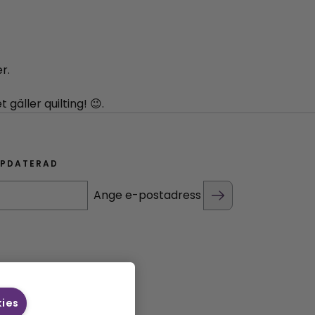
r.
gäller quilting! 😉.
PPDATERAD
Ange e-postadress
kies