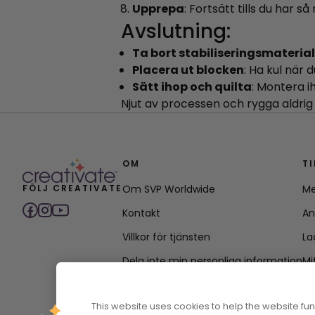
Upprepa
: Fortsätt tills du har s
Avslutning:
Ta bort stabiliseringsmateria
Placera ut blocken
: Ha kul när
Sätt ihop och quilta
: Montera i
Njut av processen och rygga aldrig t
OM
T
FÖLJ CREATIVATE
Om SVP Worldwide
Me
Kontakt
An
Villkor för tjänsten
La
Dela inte min personliga information
Mi
Integritetspolicy
This website uses cookies to help the website f
Policy för tillgänglighet