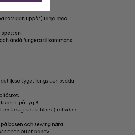
d rätsidan uppåt) i linje med
n spetsen.
ra och ändå fungera tillsammans
 det ljusa tyget längs den sydda
elfästet.
 kanten på tyg B.
t från föregående block) rätsidan
et på basen och sewing nära
sitionen efter behov.