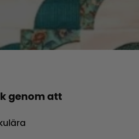
ck genom att
kulära