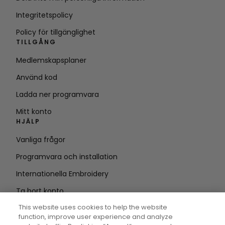
Integritetspolicy
Policy för tillgänglighet
TILLGÅNG
Medlemskapsplaner
Använd kod
Ladda ner programvara
Mitt konto
HJÄLP
Vanliga frågor
Programvara och installation
Internationella Embroidery
Ta bort konto
HÅLL DIG UPPDATERAD
This website uses cookies to help the website
function, improve user experience and analyze
Ange e-