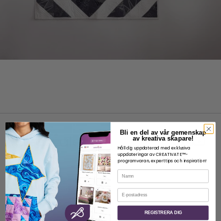
Bli en del av vår gemenskap
av kreativa skapare!
Håll dig uppdaterad med exklusiva
uppdateringar av CREATIVATE™-
programvaran, experttips och inspiration!
OM
Namn
Om SVP Worldwide
E-post
Kontakt
REGISTRERA DIG