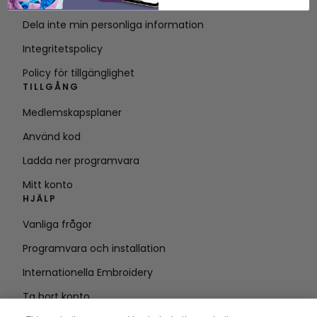
Villkor för tjänsten
Dela inte min personliga information
Integritetspolicy
Policy för tillgänglighet
TILLGÅNG
Medlemskapsplaner
Använd kod
Ladda ner programvara
Mitt konto
HJÄLP
Vanliga frågor
Programvara och installation
Internationella Embroidery
Ta bort konto
HÅLL DIG UPPDATERAD