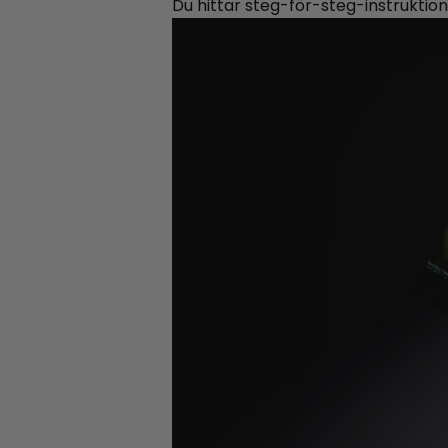
Du hittar steg-för-steg-instruktio