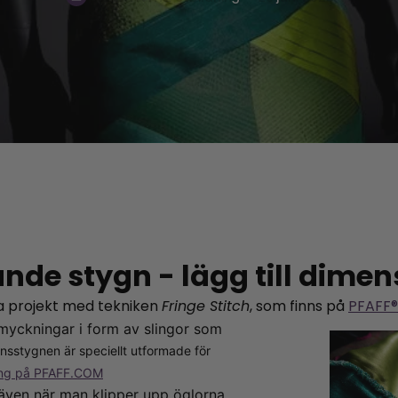
ande stygn - lägg till dime
sta projekt med tekniken
Fringe Stitch
, som finns på
PFAFF®
myckningar i form av slingor som
nsstygnen är speciellt utformade för
ing på PFAFF.COM
 även när man klipper upp öglorna,