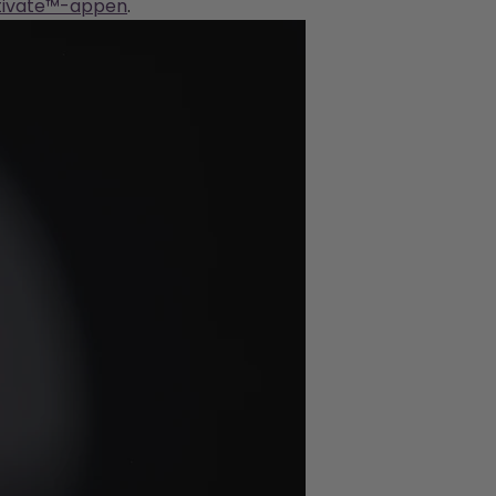
ativate™-appen
.