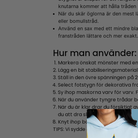
knutarna kommer att hålla tråden 
När du skär öglorna är den mest l
eller bomullstråd.
Använd en sax med ett mindre bla
franstråden lättare och mer exakt.
Hur man använder:
Markera önskat mönster med en
Lägg en bit stabiliseringsmaterial
Ställ in den övre spänningen på 2
Select fotstygn för dekorativa fra
Sy ihop maskorna varv för varv. Fö
När du använder tyngre trådar bö
När du är klar drar du försiktig
du att dra slutöglorna platta/st
Knyt ihop början och slutet av t
TIPS: Vi sydde ett garn först och 