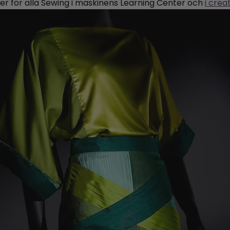
ner för alla Sewing i maskinens Learning Center och
i cre