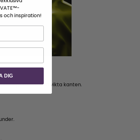
exklusiva
IVATE™-
 och inspiration!
A DIG
cker sig utanför den vikta kanten.
under.