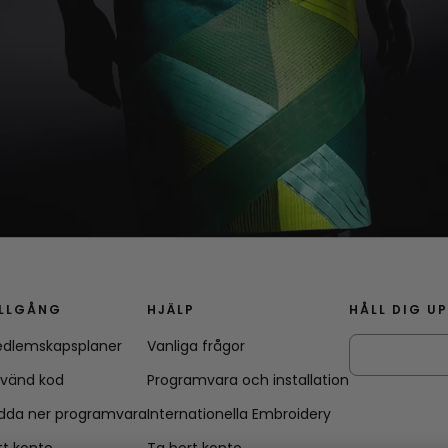
ILLGÅNG
HJÄLP
HÅLL DIG U
dlemskapsplaner
Vanliga frågor
vänd kod
Programvara och installation
dda ner programvara
Internationella Embroidery