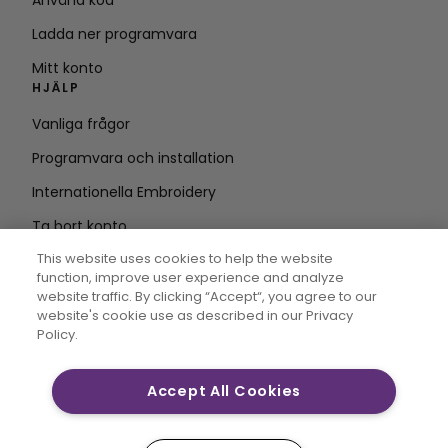
Använd kod
Ladda ner programvara
Mitt konto
HJÄLP
Vanliga frågor
Programvara och installation
Internationella Embroidery
Ta bort konto
HÅLL DIG UPPDATERAD
This website uses cookies to help the website
function, improve user experience and analyze
Ange e-
website traffic. By clicking “Accept“, you agree to our
website's cookie use as described in our Privacy
postadress
Policy.
Accept All Cookies
CREATIVATE MYSEWNET är varumärken som tillhör
Singer Sourcing Limited LLC. © 2026 Singer Sourcing