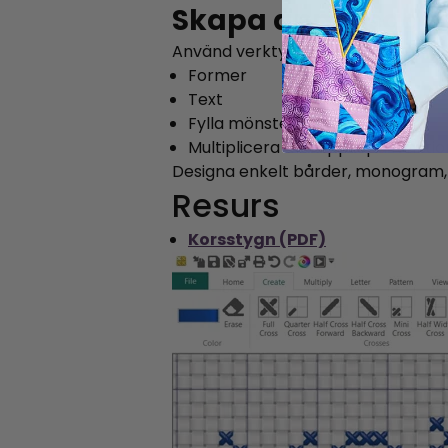
Skapa anpassade 
Använd verktyg för:
Former
Text
Fylla mönster
Multiplicera och upprepa funktio
Designa enkelt bårder, monogram,
Resurs
Korsstygn (PDF)