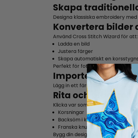
Skapa traditionell
Designa klassiska embroidery med
Konvertera bilder
Använd Cross Stitch Wizard för att:
Ladda en bild
Justera färger
Skapa automatiskt en korsstyg
Perfekt för foton, teckningar eller c
Importera befintl
Lägg in ett färdigt korsstygnsdiag
Rita och placera s
Klicka var som helst i rutnätet för at
Korsningar
Backsöm i konturerna
Franska knutar
Bygg din design exakt så som du vis