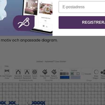
layouter
E-post
REGISTRER
ner
 motiv och anpassade diagram.