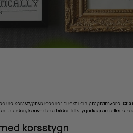
derna korsstygnsbroderier direkt i din programvara.
Cro
från grunden, konvertera bilder till stygndiagram eller å
 med korsstygn