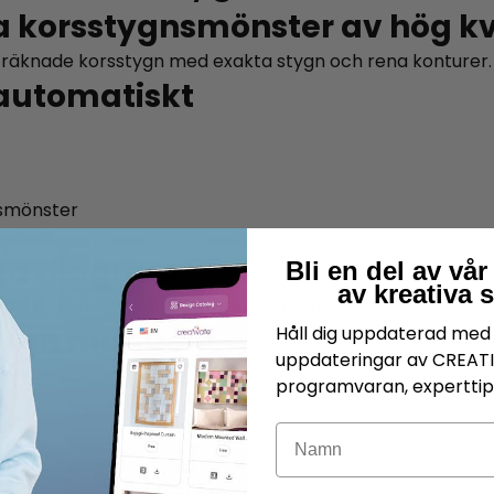
a korsstygnsmönster av hög kv
 räknade korsstygn med exakta stygn och rena konturer.
 automatiskt
nsmönster
lip art.
iga diagram
Bli en del av v
av kreativa 
ram i bakgrunden och återskapa det ruta för ruta.
tygn manuellt
Håll dig uppdaterad med 
uppdateringar av CREAT
t lägga till:
programvaran, experttips
Namn
ualiserar den.