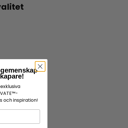
alitet
år gemenskap
skapare!
exklusiva
IVATE™-
 och inspiration!