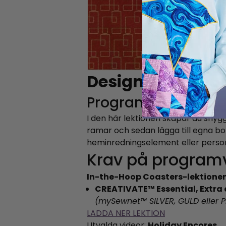
Designa dina egn
Programvara Lekti
I den här lektionen skapar du s
ramar och sedan lägga till egna b
heminredningselement eller personli
Krav på program
In-the-Hoop Coasters-lektione
CREATIVATE™ Essential, Extra el
(mySewnet™
SILVER, GULD eller
LADDA NER LEKTION
Utvalda videor:
Holiday Encores