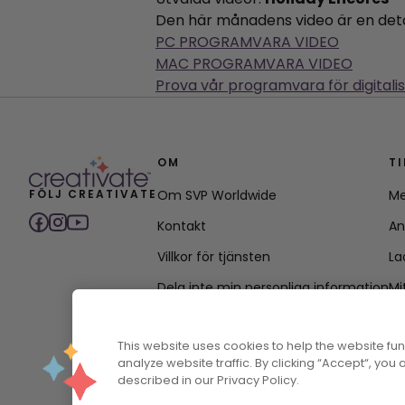
Den här månadens video är en det
PC PROGRAMVARA VIDEO
MAC PROGRAMVARA VIDEO
Prova vår programvara för digitalis
OM
T
FÖLJ CREATIVATE
Om SVP Worldwide
Me
Kontakt
An
Villkor för tjänsten
La
Dela inte min personliga information
Mi
Integritetspolicy
This website uses cookies to help the website f
Policy för tillgänglighet
analyze website traffic. By clicking “Accept“, you
described in our Privacy Policy.