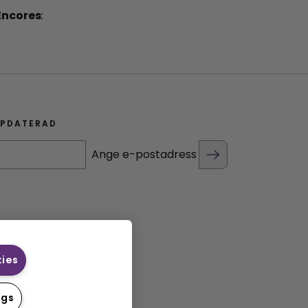
Encores
:
PPDATERAD
Ange e-postadress
kies
ngs