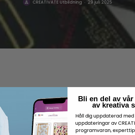
.
CREATIVATE Utbildning
29 juli 2025
Bli en del av v
av kreativa 
Håll dig uppdaterad med 
uppdateringar av CREAT
programvaran, experttips