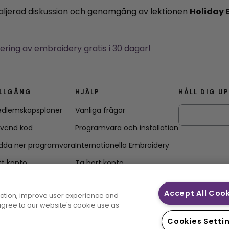
aljerad diskussion och genomgång av lektionen
Holiday 
ering av embroidery gratis i 30 dagar!
ILLGÅNG
HJÄLP
HÅLL DIG U
dlemskapsplaner
Vanliga frågor
vänd kod
Programvara och installation
dda ner programvara
Internationella Embroidery
tt konto
Ta bort konto
Accept All Coo
unction, improve user experience and
 agree to our website's cookie use as
Cookies Setti