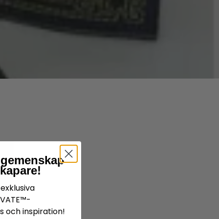
år gemenskap
skapare!
exklusiva
IVATE™-
 och inspiration!