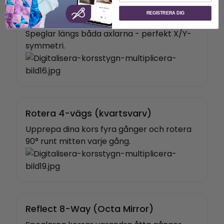
Reflektera tvärs över och nedåt (4-
REGISTRERA DIG
vägsspegel)
Speglar längs båda axlarna - perfekt X/Y-
symmetri.
Rotera 4-vägs (kvartsvarv)
Upprepa dina kors fyra gånger och rotera
90° runt mitten varje gång.
Reflect 8-Way (Octa Mirror)