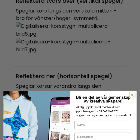
Reflektera tvärs över (vertikal spegel)
Speglar kors längs den vertikala mitten -
bra för vänster/höger-symmetri.
Reflektera ner (horisontell spegel)
Speglar korsar varandra längs den
horisontella symmetrin mellan mitten och
Bli en del av vår gemenskap
toppen/botten.
av kreativa skapare!
Håll dig uppdaterad med exklusiva
uppdateringar av CREATIVATE™-
programvaran, experttips och inspiration!
Namn
E-post