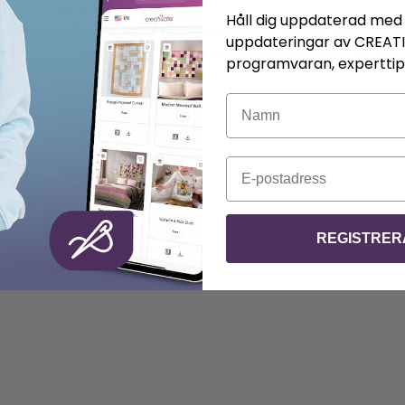
l många populära bildformat
Håll dig uppdaterad med 
la eller multiplicerade upprepningar
för att skapa sö
uppdateringar av CREAT
ioner, unika embroidery eller dekorativa element för alla 
programvaran, experttips
Namn
E-post
REGISTRER