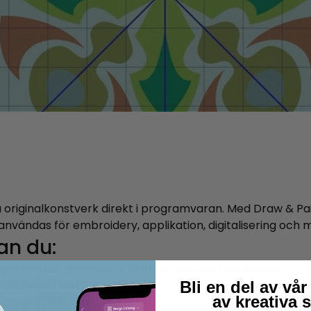
a originalkonstverk direkt i programvaran. Med Draw & Pai
nvändas för embroidery, applikation, digitalisering och 
an du:
verktyg för frihandsteckning och penselmålning
Bli en del av v
er bitmappsgrafik
av kreativa 
tra, omfärga eller modifiera