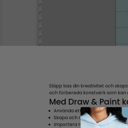
Släpp loss din kreativitet och skap
och förbereda konstverk som kan a
Med Draw & Paint k
Använda ett komplett utbud av
Skapa och redigera
vektor- ell
Importera mönster för att förbät