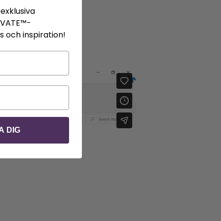
exklusiva
mlösa mönster
IVATE™-
projekt.
 och inspiration!
A DIG