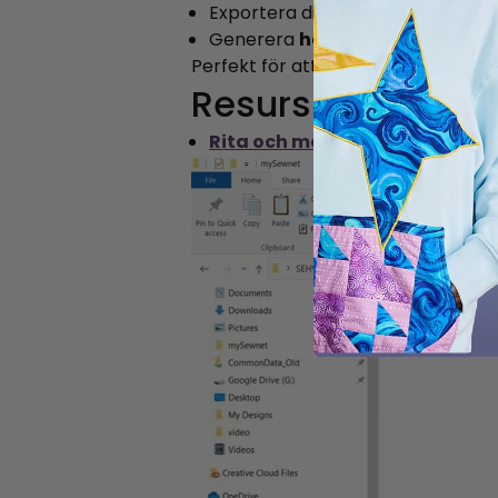
Exportera dina illustrationer til
Generera
horisontella, vertika
Perfekt för att skapa egna illustrat
Resurs
Rita och måla (PDF)