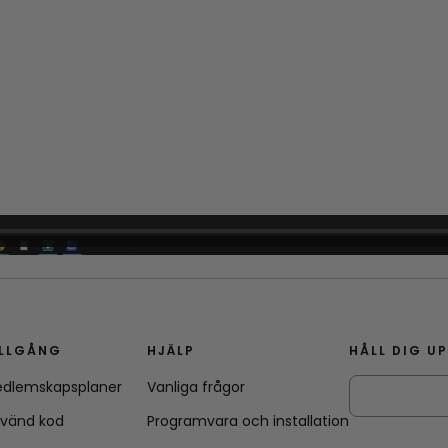
ILLGÅNG
HJÄLP
HÅLL DIG U
dlemskapsplaner
Vanliga frågor
vänd kod
Programvara och installation