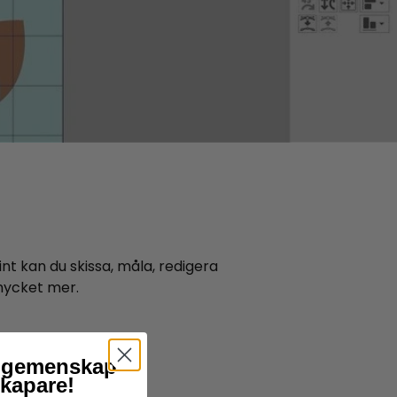
nt kan du skissa, måla, redigera
mycket mer.
år gemenskap
skapare!