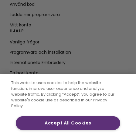
Använd kod
Ladda ner programvara
Mitt konto
HJÄLP
Vanliga frågor
Programvara och installation
Internationella Embroidery
Ta bort konto
HÅLL DIG UPPDATERAD
This website uses cookies to help the website
function, improve user experience and analyze
Ange e-
website traffic. By clicking “Accept“, you agree to our
website's cookie use as described in our Privacy
postadress
Policy.
Accept All Cookies
CREATIVATE MYSEWNET är varumärken som tillhör
Singer Sourcing Limited LLC. © 2026 Singer Sourcing