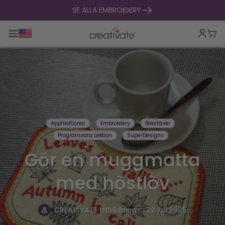
hoppa till innehåll
SE ALLA EMBROIDERY
Toggle huvudnavigering
Vag
Applikationer
Embroidery
Bokstäver
Programvara Lektion
SuperDesigns
Gör en muggmatta
med höstlöv
.
CREATIVATE Utbildning
22 juli 2025