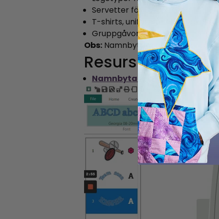
Servetter för evenemang
T-shirts, uniformer och tygkassa
Gruppgåvor och festföremål
Obs:
Namnbytare är exklusivt för
C
Resurs
Namnbytare (PDF)