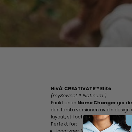
Nivå: CREATIVATE™ Elite
(mySewnet™ Platinum )
Funktionen
Name Changer
gör de
den första versionen av din desig
layout, stil och form - vilket spara
Perfekt för:
Logotyper för lag eller klubb