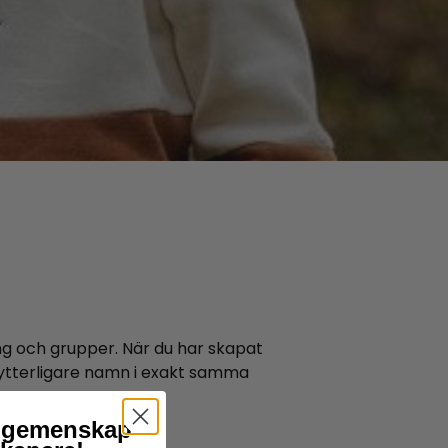
ng och grupper. När du har skapat
 ytterligare namn i exakt samma
år gemenskap