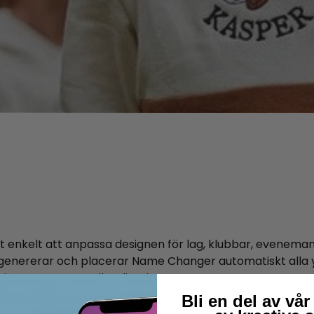
t enkelt att anpassa designen för lag, klubbar, evenema
n genererar och placerar Name Changer automatiskt alla
r timmar av manuell redigering.
Bli en del av v