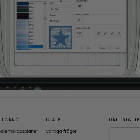
ILLGÅNG
HJÄLP
HÅLL DIG U
dlemskapsplaner
Vanliga frågor