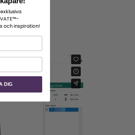
skapare!
exklusiva
IVATE™-
 och inspiration!
A DIG