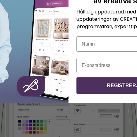
av kreativa 
Håll dig uppdaterad med 
r
uppdateringar av CREAT
programvaran, experttips
REATIVATE ™
Elite (mySewnet ™ Elite Software).
Namn
E-post
REGISTRER