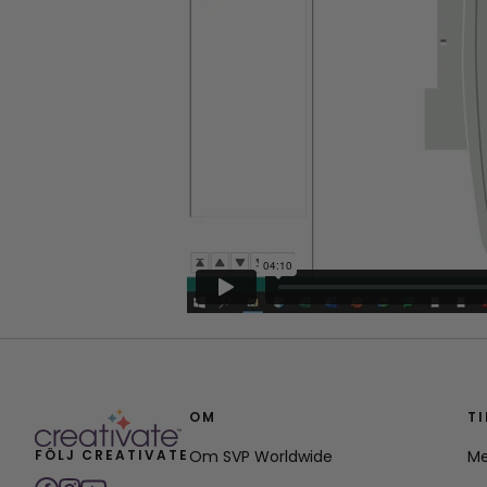
OM
T
FÖLJ CREATIVATE
Om SVP Worldwide
Me