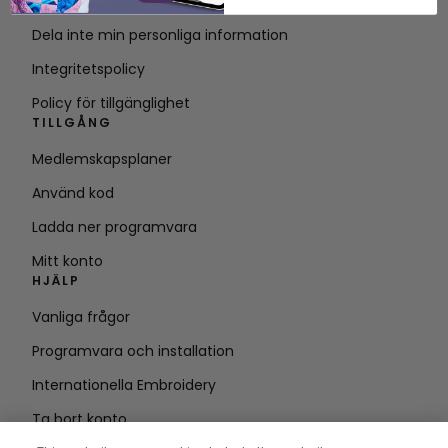
Villkor för tjänsten
Dela inte min personliga information
Integritetspolicy
Policy för tillgänglighet
TILLGÅNG
Medlemskapsplaner
Använd kod
Ladda ner programvara
Mitt konto
HJÄLP
Vanliga frågor
Programvara och installation
Internationella Embroidery
Ta bort konto
HÅLL DIG UPPDATERAD