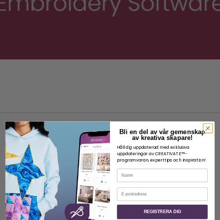
Bli en del av vår gemenskap
av kreativa skapare!
Håll dig uppdaterad med exklusiva
uppdateringar av CREATIVATE™-
programvaran, experttips och inspiration!
OM
Namn
Om SVP Worldwide
E-post
Kontakt
REGISTRERA DIG