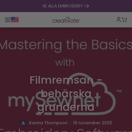
hoppa till innehåll
SE ALLA EMBROIDERY
Toggle huvudnavigering
Vag
Filmremsan -
behärska
grunderna
.
Karina Thompson
19 november 2025