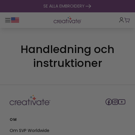
hoppa till innehåll
SE ALLA EMBROIDERY
Toggle huvudnavigering
Vag
Handledning och
instruktioner
OM
Om SVP Worldwide