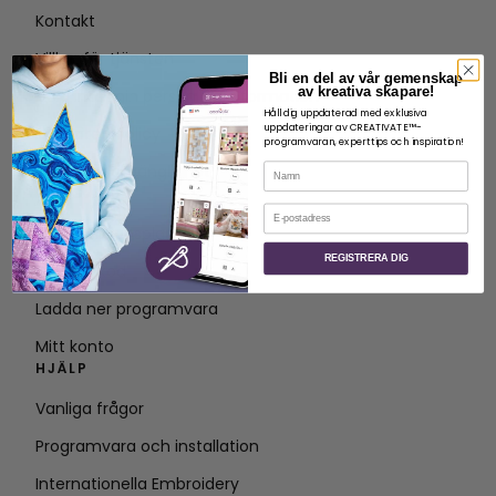
Kontakt
Villkor för tjänsten
Bli en del av vår gemenskap
av kreativa skapare!
Dela inte min personliga information
Håll dig uppdaterad med exklusiva
uppdateringar av CREATIVATE™-
Integritetspolicy
programvaran, experttips och inspiration!
Namn
Policy för tillgänglighet
TILLGÅNG
E-post
Medlemskapsplaner
REGISTRERA DIG
Använd kod
Ladda ner programvara
Mitt konto
HJÄLP
Vanliga frågor
Programvara och installation
Internationella Embroidery