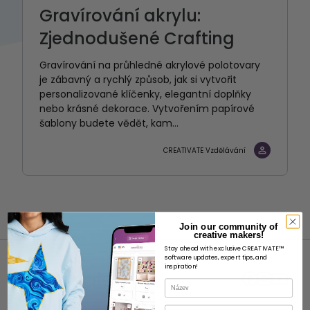
Gravírování akrylu:
Zjednodušené Crafting
Gravírování na průhledné akrylové polotovary
je zábavný a rychlý způsob, jak si vytvořit
personalizované klíčenky, elegantní doplňky
nebo krásné dekorace. Vytvořením papírové
šablony budete vědět, kam...
CREATIVATE Vzdělávání
Join our community of
creative makers!
Stay ahead with exclusive CREATIVATE™
software updates, expert tips, and
inspiration!
Název
E-mail