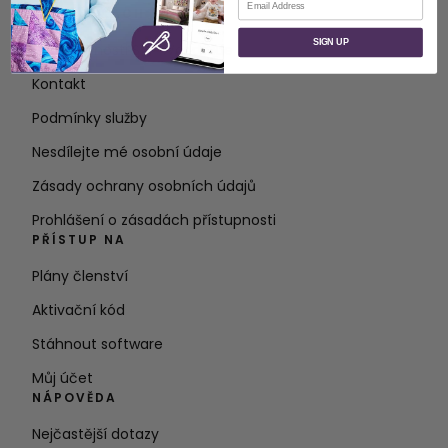
O STRÁNKÁCH
SIGN UP
O společnosti SVP Worldwide
Kontakt
Podmínky služby
Nesdílejte mé osobní údaje
Zásady ochrany osobních údajů
Prohlášení o zásadách přístupnosti
PŘÍSTUP NA
Plány členství
Aktivační kód
Stáhnout software
Můj účet
NÁPOVĚDA
Nejčastější dotazy