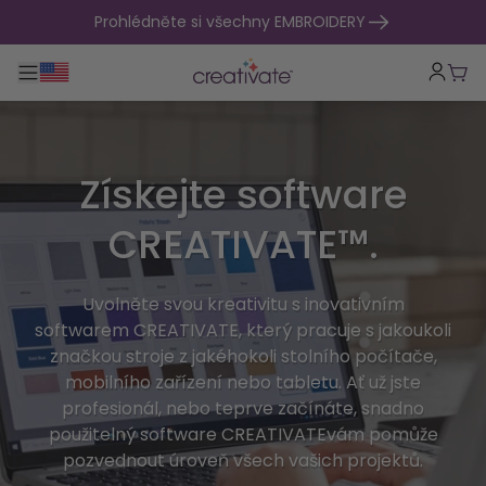
přejít na obsah
Prohlédněte si všechny EMBROIDERY
Přepnout hlavní navigaci
Koší
Získejte software
CREATIVATE™.
Uvolněte svou kreativitu s inovativním
softwarem CREATIVATE, který pracuje s jakoukoli
značkou stroje z jakéhokoli stolního počítače,
mobilního zařízení nebo tabletu. Ať už jste
profesionál, nebo teprve začínáte, snadno
použitelný software CREATIVATEvám pomůže
pozvednout úroveň všech vašich projektů.