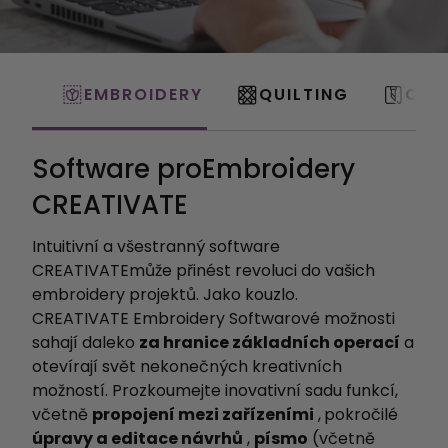
EMBROIDERY
QUILTING
CRA
Software proEmbroidery
CREATIVATE
Intuitivní a všestranný software
CREATIVATEmůže přinést revoluci do vašich
embroidery projektů. Jako kouzlo.
CREATIVATE Embroidery Softwarové možnosti
sahají daleko
za hranice základních operací
a
otevírají svět nekonečných kreativních
možností. Prozkoumejte inovativní sadu funkcí,
včetně
propojení mezi zařízeními
,
pokročilé
úpravy a editace návrhů
,
písmo
(včetně