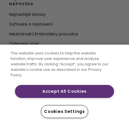
NÁPOVĚDA
Nejčastější dotazy
Software a nastavení
Mezinárodní Embroidery průvodce
Odstranit účet
ZŮSTAŇTE V OBRAZE
This website uses cookies to help the website
function, improve user experience and analyze
Zadejte e-
website traffic. By clicking “Accept“, you agree to our
website's cookie use as described in our Privacy
mailovou adresu
Policy.
Accept All Cookies
CREATIVATE MYSEWNET jsou výhradní ochranné
známky společnosti Singer Sourcing Limited LLC. ©
2026 Singer Sourcing Limited LLC nebo její přidružené
Cookies Settings
společnosti. Všechna práva vyhrazena.