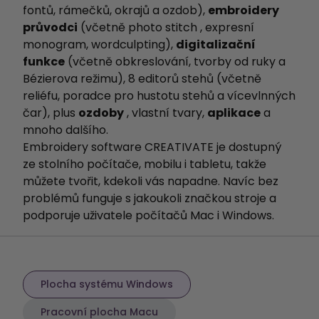
fontů, rámečků, okrajů a ozdob),
embroidery
průvodci
(včetně photo stitch , expresní
monogram, wordculpting),
digitalizační
funkce
(včetně obkreslování, tvorby od ruky a
Bézierova režimu), 8 editorů stehů (včetně
reliéfu, poradce pro hustotu stehů a vícevlnných
čar), plus
ozdoby
, vlastní tvary,
aplikace
a
mnoho dalšího.
Embroidery software CREATIVATE je dostupný
ze stolního počítače, mobilu i tabletu, takže
můžete tvořit, kdekoli vás napadne. Navíc bez
problémů funguje s jakoukoli značkou stroje a
podporuje uživatele počítačů Mac i Windows.
Plocha systému Windows
Pracovní plocha Macu