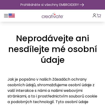
přejít na obsah
Prohlédněte si všechny EMBROIDERY
Přepnout hlavní navigaci
Koší
Neprodávejte ani
nesdílejte mé osobní
údaje
Jak je popsáno v našich Zásadách ochrany
osobních údajů, shromažďujeme osobní údaje z
vaší interakce s námi a našimi webovými
stránkami, a to i prostřednictvím souborů cookie
a podobných technologií. Tyto osobní údaje