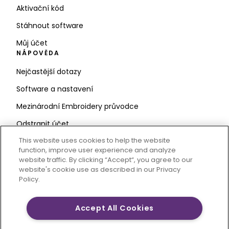
Aktivační kód
Stáhnout software
Můj účet
NÁPOVĚDA
Nejčastější dotazy
Software a nastavení
Mezinárodní Embroidery průvodce
Odstranit účet
ZŮSTAŇTE V OBRAZE
This website uses cookies to help the website
function, improve user experience and analyze
Zadejte e-
website traffic. By clicking “Accept“, you agree to our
website's cookie use as described in our Privacy
mailovou adresu
Policy.
Accept All Cookies
CREATIVATE MYSEWNET jsou výhradní ochranné