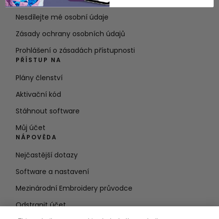
Podmínky služby
Nesdílejte mé osobní údaje
Zásady ochrany osobních údajů
Prohlášení o zásadách přístupnosti
PŘÍSTUP NA
Plány členství
Aktivační kód
Stáhnout software
Můj účet
NÁPOVĚDA
Nejčastější dotazy
Software a nastavení
Mezinárodní Embroidery průvodce
Odstranit účet
ZŮSTAŇTE V OBRAZE