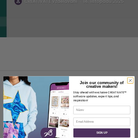
.
CREATIVATE Vzdělávání
14. listopadu 2025
Join our community of
creative makers!
Stay ahead with exclusive CREATIVATE™
software updates, expert tips, and
inspiration!
O STRÁNKÁCH
Název
O společnosti SVP Worldwide
E-mail
Kontakt
SIGN UP