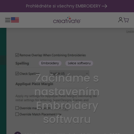
přejít na obsah
Prohlédněte si všechny EMBROIDERY
Přepnout hlavní navigaci
Koší
Embroidery
Lekce softwaru
Začínáme s
nastavením
Embroidery
softwaru