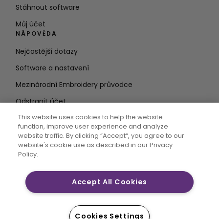
Stáhnout software
Můj účet
NÁPOVĚDA
Nejčastější dotazy
Software a nastavení
Mezinárodní Embroidery průvodce
Odstranit účet
ZŮSTAŇTE V OBRAZE
This website uses cookies to help the website
function, improve user experience and analyze
Zadejte e-
website traffic. By clicking “Accept“, you agree to our
website's cookie use as described in our Privacy
mailovou adresu
Policy.
Accept All Cookies
CREATIVATE MYSEWNET jsou výhradní ochranné
známky společnosti Singer Sourcing Limited LLC. ©
2026 Singer Sourcing Limited LLC nebo její přidružené
Cookies Settings