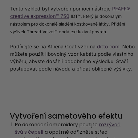
Tento vzhled byl vytvořen pomocí nástroje
PFAFF®
creative expression™ 750
IDT™, který je dokonalým
nástrojem pro dokonalé sladění kostkované látky. Přidání
výšivek Thread Velvet™ dodá exkluzivní povrch
.
Podívejte se na
Athena Coat vzor na
ditto.com
. Nebo
můžete použít libovolný vzor kabátu podle vlastního
výběru, abyste dosáhli podobného výsledku. Stačí
postupovat podle návodu a přidat oblíbené výšivky.
Vytvoření sametového efektu
Po dokončení embroidery použijte
rozrývač
švů s čepelí
a opatrně odřízněte střed