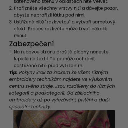
saténového stehu v oblastech nitě Velvet.
Prořízněte všechny vrstvy nití a dávejte pozor,
abyste neprořízli látku pod nimi.
Ustřižené nitě "rozkvetou" a vytvoří sametový
efekt. Proces rozkvětu může trvat několik
minut.
Zabezpečení
Na rubovou stranu prošité plochy naneste
lepidlo na textil. To pomůže ochránit
odstřižené nitě před vytržením.
Tip:
Pokyny krok za krokem ke všem různým
embroidery technikám najdete ve výukovém
centru svého stroje.
Jsou rozděleny do různých
kategorií a podkategorií. Od základního
embroidery až po vyřezávání, plstění a další
speciální techniky.