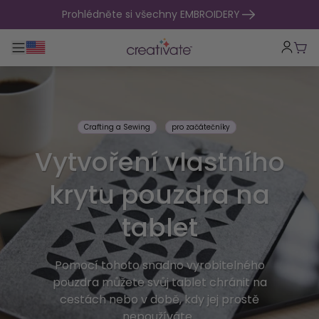
přejít na obsah
Prohlédněte si všechny EMBROIDERY
Přepnout hlavní navigaci
Koší
Crafting a Sewing
pro začátečníky
Vytvoření vlastního
krytu pouzdra na
tablet
Pomocí tohoto snadno vyrobitelného
pouzdra můžete svůj tablet chránit na
cestách nebo v době, kdy jej prostě
nepoužíváte.