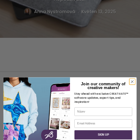
.
Anna Nystromová
Květen 13, 2025
Join our community of
creative makers!
Stay ahead with exclusive CREATIVATE™
software updates, expert tips, and
inspiration!
O STRÁNKÁCH
Název
O společnosti SVP Worldwide
E-mail
Kontakt
SIGN UP