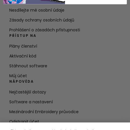
Podmínky služby
Nesdílejte mé osobní údaje
Zásady ochrany osobních údajů
Prohlášení o zásadách přístupnosti
PŘÍSTUP NA
Plány členství
Aktivační kód
Stáhnout software
Můj účet
NÁPOVĚDA
Nejčastější dotazy
Software a nastavení
Mezinárodní Embroidery průvodce
Odstranit účet
ZŮSTAŇTE V OBRAZE