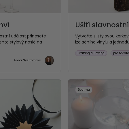
hví
Ušití slavnostn
ostní událost přinesete
Vytvořte si stylovou korko
nto stylový nosič na
izolačního vinylu a jednoduš
.
Crafting a Sewing
pro začáte
Anna Nystromová
Zdarma