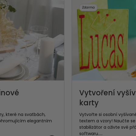
Zdarma
inové
Vytvoření vyší
karty
y, které na svatbách,
Vytvořte si osobní vyšíva
 ohromujícím elegantním
textem a vzory! Naučte se 
stabilizátor a oživte své 
softwaru.....