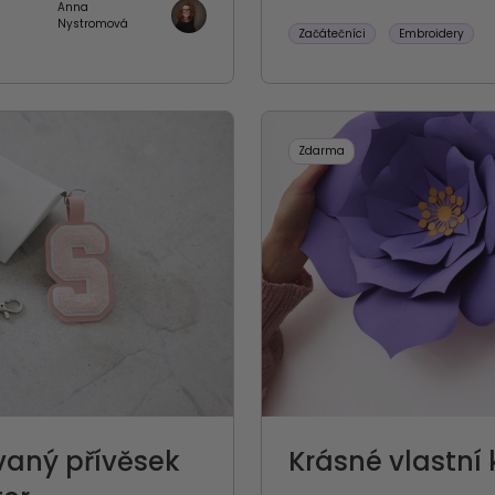
Anna
Nystromová
Začátečníci
Embroidery
Zdarma
vaný přívěsek
Krásné vlastní 