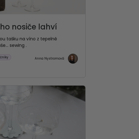
ího nosiče lahví
vou tašku na víno z tepelně
e... sewing .
čníky
Anna Nystromová