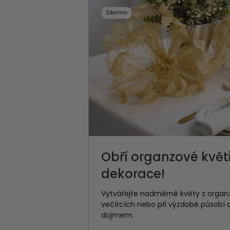
Zdarma
Obří organzové květ
dekorace!
Vytvářejte nadměrné květy z organz
večírcích nebo při výzdobě působí
dojmem.