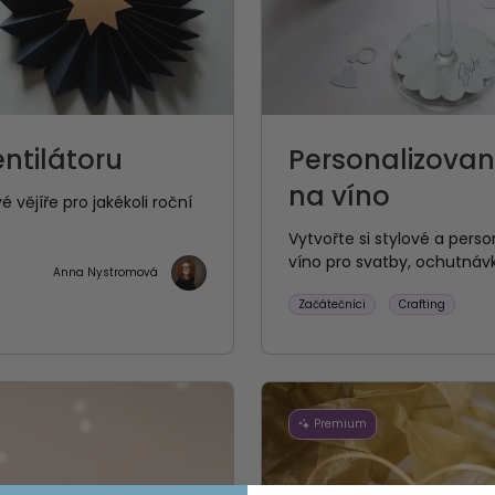
ntilátoru
Personalizované
na víno
 vějíře pro jakékoli roční
Vytvořte si stylové a pers
víno pro svatby, ochutnáv
Anna Nystromová
Začátečníci
Crafting
Premium