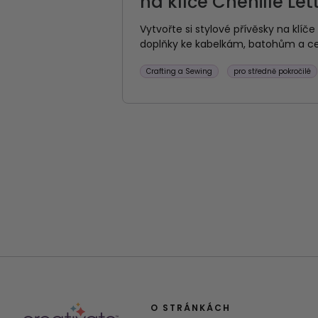
na klíče Chenille Let
Vytvořte si stylové přívěsky na klí
doplňky ke kabelkám, batohům a c
Crafting a Sewing
pro středně pokročilé
O STRÁNKÁCH