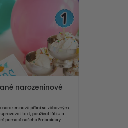
vané narozeninové
né narozeninové přání se zábavným
upravovat text, používat látku a
přání pomocí našeho Embroidery