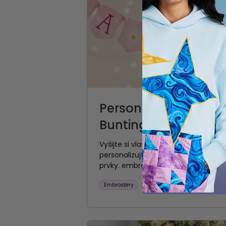
Personalizované nar
Bunting
Vyšijte si vlastní sváteční narozen
personalizujte každou vlajku jmény
prvky. embroidery !
Embroidery
Sewing
pro středně pokr