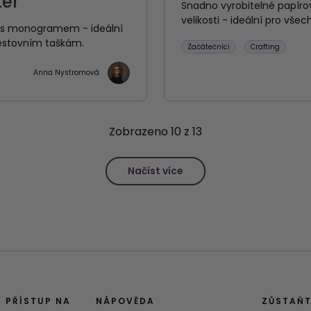
ter
Snadno vyrobitelné papíro
velikosti - ideální pro vše
če s monogramem - ideální
estovním taškám.
Začátečníci
Crafting
Anna Nystromová
Zobrazeno
10
z
13
Načíst více
PŘÍSTUP NA
NÁPOVĚDA
ZŮSTAŇT