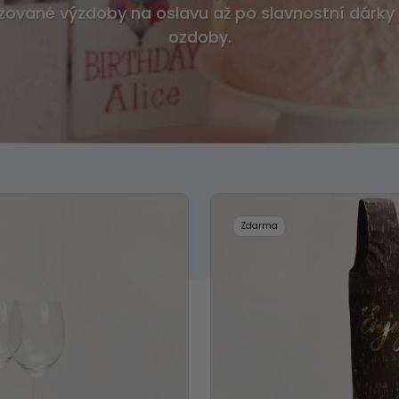
zované výzdoby na oslavu až po slavnostní dárky 
ozdoby.
Zdarma