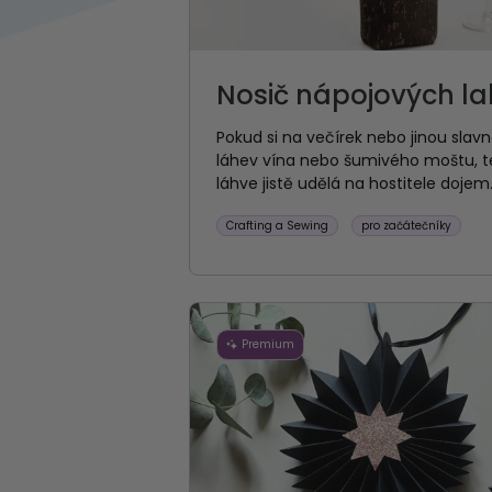
Nosič nápojových la
Pokud si na večírek nebo jinou slavn
láhev vína nebo šumivého moštu, te
láhve jistě udělá na hostitele dojem
Crafting a Sewing
pro začátečníky
Premium