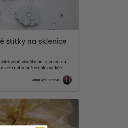
 štítky na sklenice
onalizované visačky na sklenice na
ky vína nebo neformální setkání.
Anna Nystromová